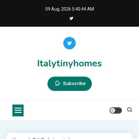
Skip
09 Aug, 2026
5:40:44 AM
to
content
Italytinyhomes
Subscribe