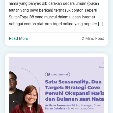
nama yang banyak dibicarakan secara umum (bukan
tautan yang saya berikan) termasuk contoh seperti
SultanTogel88 yang muncul dalam ulasan internet
sebagai contoh platform togel online yang populer […]
Read More
2 Mins Read