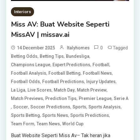
Interiors
Miss AV: Buat Website Seperti
MissAV | missav.ai
0
Tagged
14 December 2025
Italyhomes
,
,
,
Betting Odds
Betting Tips
Bundesliga
,
,
,
Champions League
Expert Predictions
Football
,
,
,
Football Analysis
Football Betting
Football News
,
,
,
Football Odds
Football Predictions
Injury Updates
,
,
,
,
La Liga
Live Scores
Match Day
Match Preview
,
,
,
Match Previews
Prediction Tips
Premier League
Serie A
,
,
,
,
,
Soccer
Soccer Predictions
Sports
Sports Analysis
,
,
,
Sports Betting
Sports News
Sports Predictions
,
,
Team Form
Team News
World Cup
Buat Website Seperti Miss Av– Tak heran jika