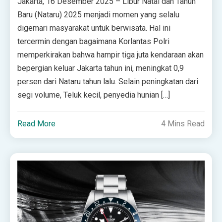
Jakarta, 16 Desember 2025 – Libur Natal dan Tahun
Baru (Nataru) 2025 menjadi momen yang selalu
digemari masyarakat untuk berwisata. Hal ini
tercermin dengan bagaimana Korlantas Polri
memperkirakan bahwa hampir tiga juta kendaraan akan
bepergian keluar Jakarta tahun ini, meningkat 0,9
persen dari Nataru tahun lalu. Selain peningkatan dari
segi volume, Teluk kecil, penyedia hunian […]
Read More
4 Mins Read