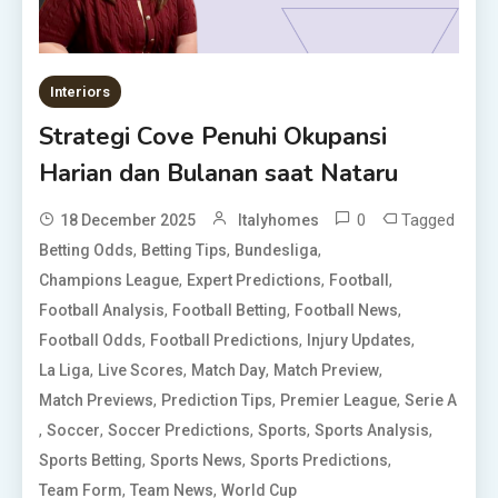
Interiors
Strategi Cove Penuhi Okupansi
Harian dan Bulanan saat Nataru
0
Tagged
18 December 2025
Italyhomes
,
,
,
Betting Odds
Betting Tips
Bundesliga
,
,
,
Champions League
Expert Predictions
Football
,
,
,
Football Analysis
Football Betting
Football News
,
,
,
Football Odds
Football Predictions
Injury Updates
,
,
,
,
La Liga
Live Scores
Match Day
Match Preview
,
,
,
Match Previews
Prediction Tips
Premier League
Serie A
,
,
,
,
,
Soccer
Soccer Predictions
Sports
Sports Analysis
,
,
,
Sports Betting
Sports News
Sports Predictions
,
,
Team Form
Team News
World Cup