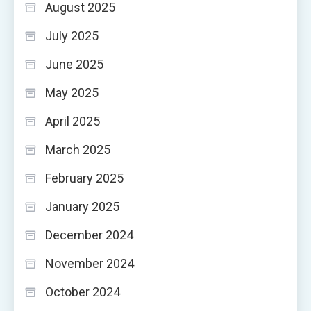
August 2025
July 2025
June 2025
May 2025
April 2025
March 2025
February 2025
January 2025
December 2024
November 2024
October 2024