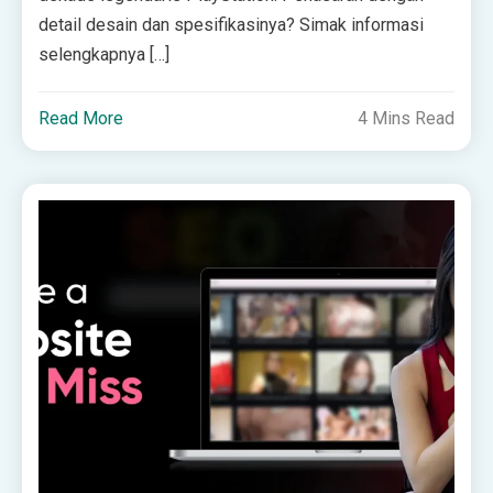
detail desain dan spesifikasinya? Simak informasi
selengkapnya […]
Read More
4 Mins Read