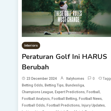
Interiors
Peraturan Golf Ini HARUS
Berubah
0
Tagg
23 December 2024
Italyhomes
,
,
,
Betting Odds
Betting Tips
Bundesliga
,
,
,
Champions League
Expert Predictions
Football
,
,
,
Football Analysis
Football Betting
Football News
,
,
,
Football Odds
Football Predictions
Injury Updates