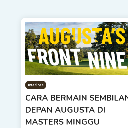
Interiors
CARA BERMAIN SEMBILA
DEPAN AUGUSTA DI
MASTERS MINGGU