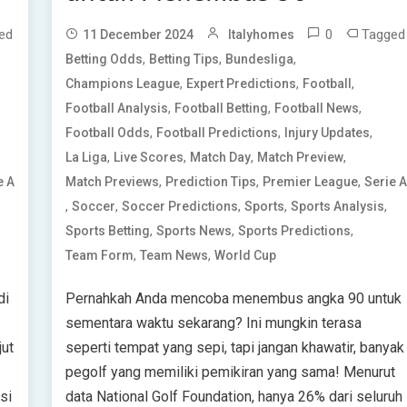
ed
0
Tagged
11 December 2024
Italyhomes
,
,
,
Betting Odds
Betting Tips
Bundesliga
,
,
,
Champions League
Expert Predictions
Football
,
,
,
Football Analysis
Football Betting
Football News
,
,
,
Football Odds
Football Predictions
Injury Updates
,
,
,
,
La Liga
Live Scores
Match Day
Match Preview
,
,
,
e A
Match Previews
Prediction Tips
Premier League
Serie 
,
,
,
,
,
Soccer
Soccer Predictions
Sports
Sports Analysis
,
,
,
Sports Betting
Sports News
Sports Predictions
,
,
Team Form
Team News
World Cup
di
Pernahkah Anda mencoba menembus angka 90 untuk
sementara waktu sekarang? Ini mungkin terasa
jut
seperti tempat yang sepi, tapi jangan khawatir, banyak
pegolf yang memiliki pemikiran yang sama! Menurut
si
data National Golf Foundation, hanya 26% dari seluruh