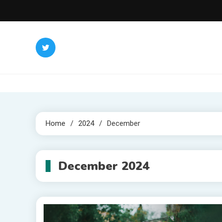
Skip
to
content
Home
2024
December
December 2024