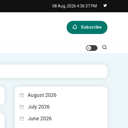
08 Aug, 2026
4:36:38 PM
Subscribe
August 2026
July 2026
June 2026