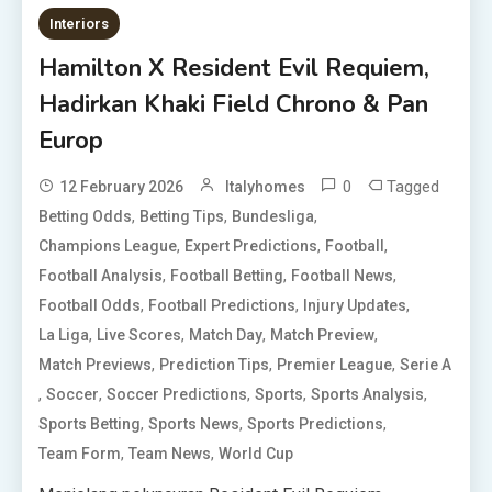
Interiors
Hamilton X Resident Evil Requiem,
Hadirkan Khaki Field Chrono & Pan
Europ
0
Tagged
12 February 2026
Italyhomes
,
,
,
Betting Odds
Betting Tips
Bundesliga
,
,
,
Champions League
Expert Predictions
Football
,
,
,
Football Analysis
Football Betting
Football News
,
,
,
Football Odds
Football Predictions
Injury Updates
,
,
,
,
La Liga
Live Scores
Match Day
Match Preview
,
,
,
Match Previews
Prediction Tips
Premier League
Serie A
,
,
,
,
,
Soccer
Soccer Predictions
Sports
Sports Analysis
,
,
,
Sports Betting
Sports News
Sports Predictions
,
,
Team Form
Team News
World Cup