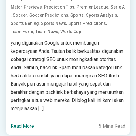
,
,
,
Match Previews
Prediction Tips
Premier League
Serie A
,
,
,
,
,
Soccer
Soccer Predictions
Sports
Sports Analysis
,
,
,
Sports Betting
Sports News
Sports Predictions
,
,
Team Form
Team News
World Cup
yang digunakan Google untuk membangun
kepercayaan Anda. Tautan balik berkualitas digunakan
sebagai strategi SEO untuk meningkatkan otoritas
Anda. Namun, backlink Spam merupakan kategori link
berkualitas rendah yang dapat merugikan SEO Anda.
Banyak pemasar mengejar hasil yang cepat dan
berakhir dengan backlink berbahaya yang menurunkan
peringkat situs web mereka. Di blog kali ini kami akan
menjelaskan […]
Read More
5 Mins Read