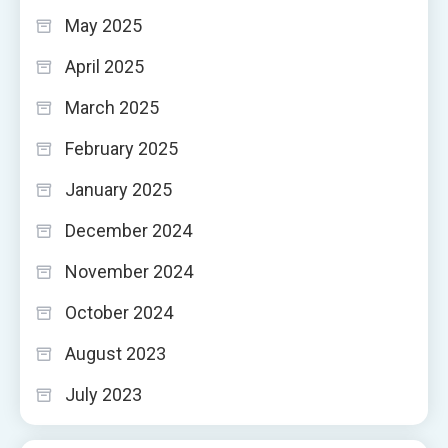
May 2025
April 2025
March 2025
February 2025
January 2025
December 2024
November 2024
October 2024
August 2023
July 2023