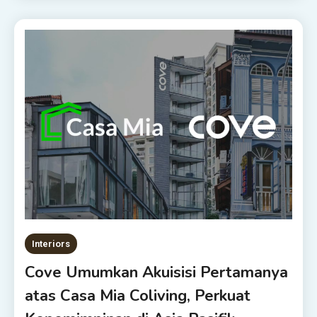
Interiors
Cove Umumkan Akuisisi Pertamanya
atas Casa Mia Coliving, Perkuat