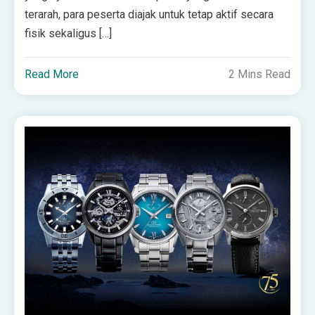
terarah, para peserta diajak untuk tetap aktif secara
fisik sekaligus […]
Read More
2 Mins Read