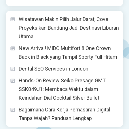
Wisatawan Makin Pilih Jalur Darat, Cove
Proyeksikan Bandung Jadi Destinasi Liburan
Utama
New Arrival! MIDO Multifort 8 One Crown
Back in Black yang Tampil Sporty Full Hitam
Dental SEO Services in London
Hands-On Review Seiko Presage GMT
SSK049J1: Membaca Waktu dalam
Keindahan Dial Cocktail Silver Bullet
Bagaimana Cara Kerja Pemasaran Digital
Tanpa Wajah? Panduan Lengkap