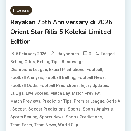
Interiors
Rayakan 75th Anniversary di 2026,
Orient Star Rilis 5 Koleksi Limited
Edition
0
Tagged
6 February 2026
Italyhomes
,
,
,
Betting Odds
Betting Tips
Bundesliga
,
,
,
Champions League
Expert Predictions
Football
,
,
,
Football Analysis
Football Betting
Football News
,
,
,
Football Odds
Football Predictions
Injury Updates
,
,
,
,
La Liga
Live Scores
Match Day
Match Preview
,
,
,
Match Previews
Prediction Tips
Premier League
Serie A
,
,
,
,
,
Soccer
Soccer Predictions
Sports
Sports Analysis
,
,
,
Sports Betting
Sports News
Sports Predictions
,
,
Team Form
Team News
World Cup