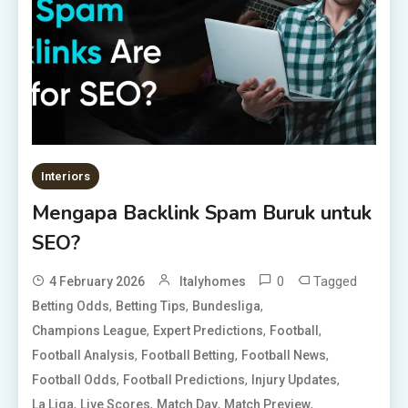
Interiors
Mengapa Backlink Spam Buruk untuk
SEO?
0
Tagged
4 February 2026
Italyhomes
,
,
,
Betting Odds
Betting Tips
Bundesliga
,
,
,
Champions League
Expert Predictions
Football
,
,
,
Football Analysis
Football Betting
Football News
,
,
,
Football Odds
Football Predictions
Injury Updates
,
,
,
,
La Liga
Live Scores
Match Day
Match Preview