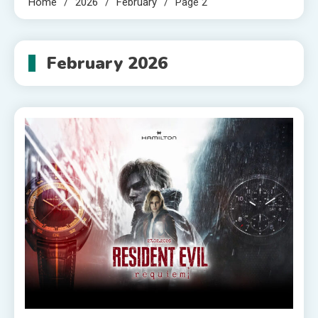
Home
2026
February
Page 2
February 2026