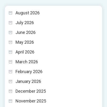
August 2026
July 2026
June 2026
May 2026
April 2026
March 2026
February 2026
January 2026
December 2025
November 2025