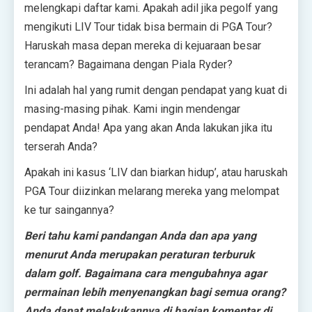
melengkapi daftar kami. Apakah adil jika pegolf yang
mengikuti LIV Tour tidak bisa bermain di PGA Tour?
Haruskah masa depan mereka di kejuaraan besar
terancam? Bagaimana dengan Piala Ryder?
Ini adalah hal yang rumit dengan pendapat yang kuat di
masing-masing pihak. Kami ingin mendengar
pendapat Anda! Apa yang akan Anda lakukan jika itu
terserah Anda?
Apakah ini kasus ‘LIV dan biarkan hidup’, atau haruskah
PGA Tour diizinkan melarang mereka yang melompat
ke tur saingannya?
Beri tahu kami pandangan Anda dan apa yang
menurut Anda merupakan peraturan terburuk
dalam golf. Bagaimana cara mengubahnya agar
permainan lebih menyenangkan bagi semua orang?
Anda dapat melakukannya di bagian komentar di