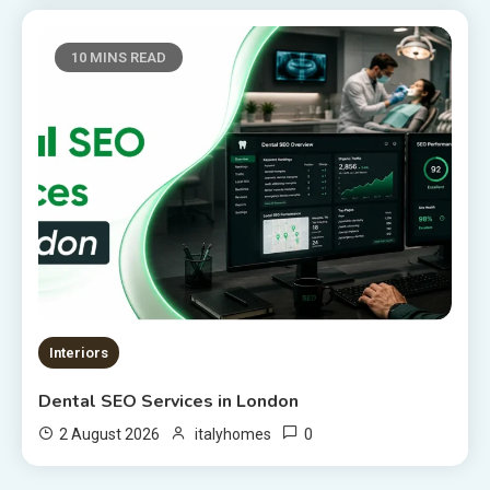
10 MINS READ
Interiors
Dental SEO Services in London
0
2 August 2026
italyhomes