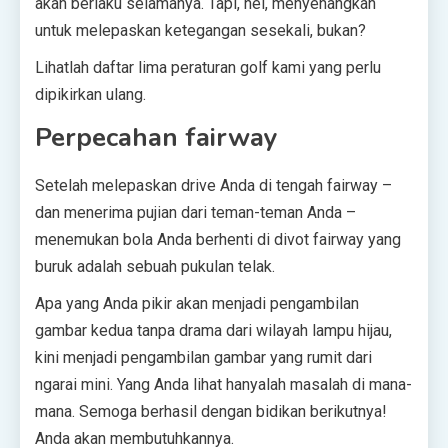
akan berlaku selamanya. Tapi, hei, menyenangkan
untuk melepaskan ketegangan sesekali, bukan?
Lihatlah daftar lima peraturan golf kami yang perlu
dipikirkan ulang.
Perpecahan fairway
Setelah melepaskan drive Anda di tengah fairway –
dan menerima pujian dari teman-teman Anda –
menemukan bola Anda berhenti di divot fairway yang
buruk adalah sebuah pukulan telak.
Apa yang Anda pikir akan menjadi pengambilan
gambar kedua tanpa drama dari wilayah lampu hijau,
kini menjadi pengambilan gambar yang rumit dari
ngarai mini. Yang Anda lihat hanyalah masalah di mana-
mana. Semoga berhasil dengan bidikan berikutnya!
Anda akan membutuhkannya.