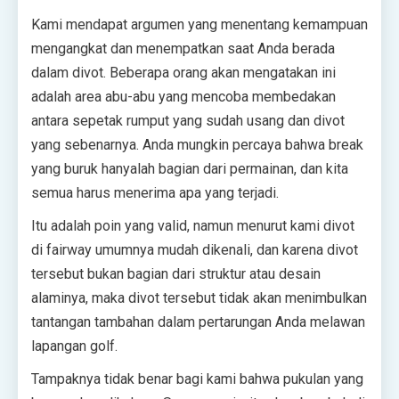
Kami mendapat argumen yang menentang kemampuan
mengangkat dan menempatkan saat Anda berada
dalam divot. Beberapa orang akan mengatakan ini
adalah area abu-abu yang mencoba membedakan
antara sepetak rumput yang sudah usang dan divot
yang sebenarnya. Anda mungkin percaya bahwa break
yang buruk hanyalah bagian dari permainan, dan kita
semua harus menerima apa yang terjadi.
Itu adalah poin yang valid, namun menurut kami divot
di fairway umumnya mudah dikenali, dan karena divot
tersebut bukan bagian dari struktur atau desain
alaminya, maka divot tersebut tidak akan menimbulkan
tantangan tambahan dalam pertarungan Anda melawan
lapangan golf.
Tampaknya tidak benar bagi kami bahwa pukulan yang