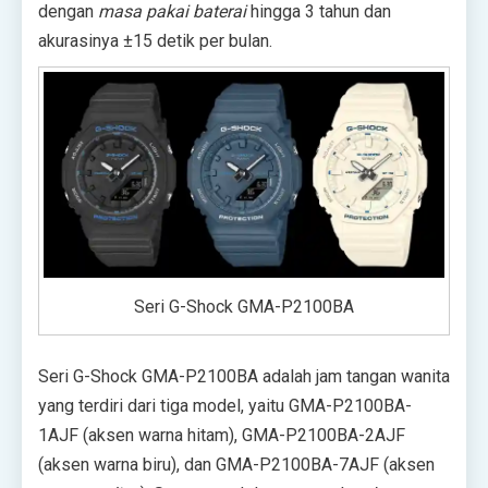
dengan
masa pakai baterai
hingga 3 tahun dan
akurasinya ±15 detik per bulan.
Seri G-Shock GMA-P2100BA
Seri G-Shock GMA-P2100BA adalah jam tangan wanita
yang terdiri dari tiga model, yaitu
GMA-P2100BA-
1AJF
(aksen warna hitam),
GMA-P2100BA-2AJF
(aksen warna biru), dan
GMA-P2100BA-7AJF
(aksen