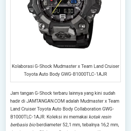
Kolaborasi G-Shock Mudmaster x Team Land Cruiser
Toyota Auto Body GWG-B1000TLC-1AJR
Jam tangan G-Shock terbaru lainnya yang kini sudah
hadir di
JAMTANGAN.COM
adalah Mudmaster x Team
Land Cruiser Toyota Auto Body Collaboration GWG-
B1000TLC-1AJR. Koleksi ini memakai
kotak resin
berbasis bio
berdiameter 52,1 mm, tebalnya 16,2 mm,