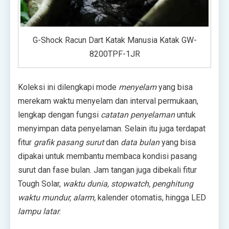
G-Shock Racun Dart Katak Manusia Katak GW-
8200TPF-1JR
Koleksi ini dilengkapi mode
menyelam
yang bisa
merekam waktu menyelam dan interval permukaan,
lengkap dengan fungsi
catatan penyelaman
untuk
menyimpan data penyelaman. Selain itu juga terdapat
fitur
grafik pasang surut
dan
data bulan
yang bisa
dipakai untuk membantu membaca kondisi pasang
surut dan fase bulan. Jam tangan juga dibekali fitur
Tough Solar,
waktu dunia, stopwatch, penghitung
waktu mundur, alarm,
kalender otomatis, hingga LED
lampu latar
.