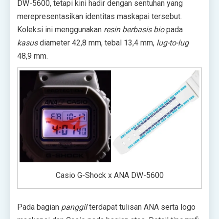
DW-5600, tetapi kini hadir dengan sentuhan yang
merepresentasikan identitas maskapai tersebut.
Koleksi ini menggunakan
resin berbasis bio
pada
kasus
diameter 42,8 mm, tebal 13,4 mm,
lug-to-lug
48,9 mm.
Casio G-Shock x ANA DW-5600
Pada bagian
panggil
terdapat tulisan ANA serta logo