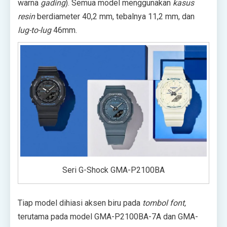
warna
gading
). Semua model menggunakan
kasus
resin
berdiameter 40,2 mm, tebalnya 11,2 mm, dan
lug-to-lug
46mm.
Seri G-Shock GMA-P2100BA
Tiap model dihiasi aksen biru pada
tombol font,
terutama pada model GMA-P2100BA-7A dan GMA-