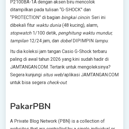
P2100BA-1A dengan aksen biru mencolok
ditampilkan pada tulisan “G-SHOCK” dan
“PROTECTION” di bagian
bingkai cincin
. Seri ini
dibekali fitur
waktu dunia
(48 kucing), alarm,
stopwatch
1/100 detik,
penghitung waktu mundur,
tampilan
12/24 jam, dan
dobel
DIPIMPIN
lampu
.
Itu dia koleksi jam tangan Casio G-Shock terbaru
paling di awal tahun 2026 yang kini sudah hadir di
JAMTANGAN.COM
. Tertarik untuk mengoleksinya?
Segera kunjungi
situs web
/aplikasi
JAMTANGAN.COM
untuk bisa segera
check-out
.
PakarPBN
A Private Blog Network (PBN) is a collection of
websites that are controlled by a single individual or