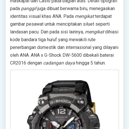
maskapai dan Casio pada bagian atas. Detail tipografi
pada
panggil
juga dibuat berwarna biru, menegaskan
identitas visual khas ANA. Pada
mengikat
terdapat
gambar pesawat untuk menciptakan siluet seperti
landasan pacu. Dan pada sisi lainnya,
mengikat
dihiasi
kode bandara tiga huruf yang mewakili rute
penerbangan domestik dan internasional yang dilayani
oleh ANA. ANA x G-Shock DW-5600 dibekali baterai
CR2016 dengan
cadangan daya
hingga 5 tahun.