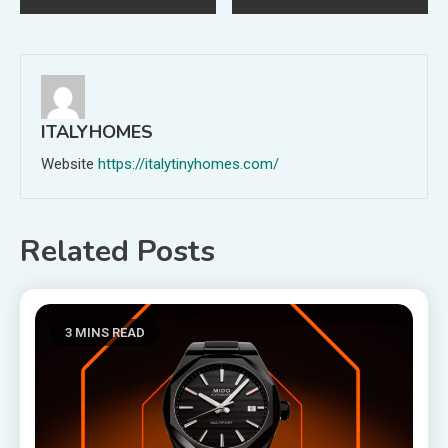
navigation
ITALYHOMES
Website
https://italytinyhomes.com/
Related Posts
3 MINS READ