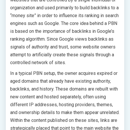
organization and used primarily to build backlinks to a
“money site” in order to influence its ranking in search
engines such as Google. The core idea behind a PBN
is based on the importance of backlinks in Google’s
ranking algorithm. Since Google views backlinks as
signals of authority and trust, some website owners
attempt to artificially create these signals through a
controlled network of sites.
In a typical PBN setup, the owner acquires expired or
aged domains that already have existing authority,
backlinks, and history. These domains are rebuilt with
new content and hosted separately, often using
different IP addresses, hosting providers, themes,
and ownership details to make them appear unrelated.
Within the content published on these sites, links are
strategically placed that point to the main website the