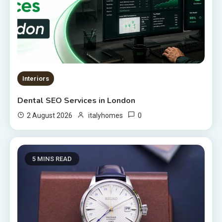
Interiors
Dental SEO Services in London
0
2 August 2026
italyhomes
5 MINS READ