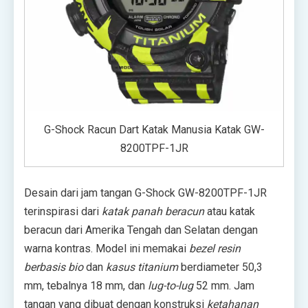
G-Shock Racun Dart Katak Manusia Katak GW-
8200TPF-1JR
Desain dari jam tangan G-Shock GW-8200TPF-1JR
terinspirasi dari
katak panah beracun
atau katak
beracun dari Amerika Tengah dan Selatan dengan
warna kontras. Model ini memakai
bezel resin
berbasis bio
dan
kasus titanium
berdiameter 50,3
mm, tebalnya 18 mm, dan
lug-to-lug
52 mm. Jam
tangan yang dibuat dengan konstruksi
ketahanan