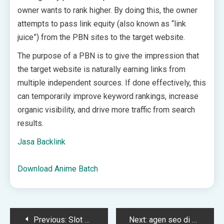
owner wants to rank higher. By doing this, the owner
attempts to pass link equity (also known as “link
juice”) from the PBN sites to the target website.
The purpose of a PBN is to give the impression that
the target website is naturally earning links from
multiple independent sources. If done effectively, this
can temporarily improve keyword rankings, increase
organic visibility, and drive more traffic from search
results.
Jasa Backlink
Download Anime Batch
Post
Previous:
Slot Deposit Pulsa Indosat, Solusi Cepat Isi Saldo Game Kamu
Next:
agen seo di suffolk