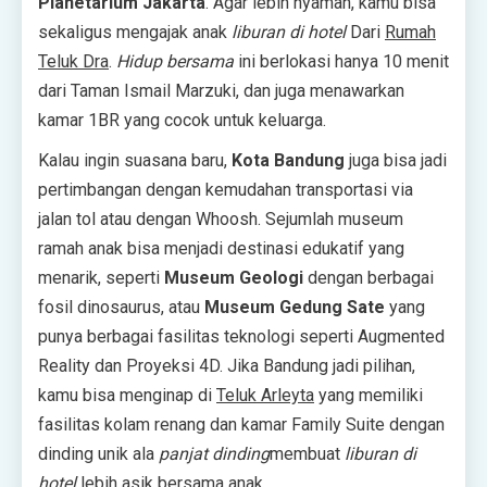
Planetarium Jakarta
. Agar lebih nyaman, kamu bisa
sekaligus mengajak anak
liburan di hotel
Dari
Rumah
Teluk Dra
.
Hidup bersama
ini berlokasi hanya 10 menit
dari Taman Ismail Marzuki, dan juga menawarkan
kamar 1BR yang cocok untuk keluarga.
Kalau ingin suasana baru,
Kota Bandung
juga bisa jadi
pertimbangan dengan kemudahan transportasi via
jalan tol atau dengan Whoosh. Sejumlah museum
ramah anak bisa menjadi destinasi edukatif yang
menarik, seperti
Museum Geologi
dengan berbagai
fosil dinosaurus, atau
Museum Gedung Sate
yang
punya berbagai fasilitas teknologi seperti Augmented
Reality dan Proyeksi 4D. Jika Bandung jadi pilihan,
kamu bisa menginap di
Teluk Arleyta
yang memiliki
fasilitas kolam renang dan kamar Family Suite dengan
dinding unik ala
panjat dinding
membuat
liburan di
hotel
lebih asik bersama anak.