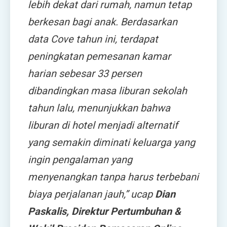
lebih dekat dari rumah, namun tetap
berkesan bagi anak. Berdasarkan
data Cove tahun ini, terdapat
peningkatan pemesanan kamar
harian sebesar 33 persen
dibandingkan masa liburan sekolah
tahun lalu, menunjukkan bahwa
liburan di hotel
menjadi alternatif
yang semakin diminati keluarga yang
ingin pengalaman yang
menyenangkan tanpa harus terbebani
biaya perjalanan jauh,” ucap
Dian
Paskalis, Direktur Pertumbuhan &