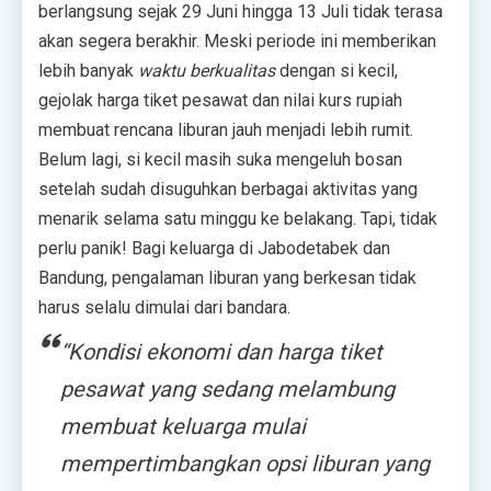
berlangsung sejak 29 Juni hingga 13 Juli tidak terasa
akan segera berakhir. Meski periode ini memberikan
lebih banyak
waktu berkualitas
dengan si kecil,
gejolak harga tiket pesawat dan nilai kurs rupiah
membuat rencana liburan jauh menjadi lebih rumit.
Belum lagi, si kecil masih suka mengeluh bosan
setelah sudah disuguhkan berbagai aktivitas yang
menarik selama satu minggu ke belakang. Tapi, tidak
perlu panik! Bagi keluarga di Jabodetabek dan
Bandung, pengalaman liburan yang berkesan tidak
harus selalu dimulai dari bandara.
“Kondisi ekonomi dan harga tiket
pesawat yang sedang melambung
membuat keluarga mulai
mempertimbangkan opsi liburan yang