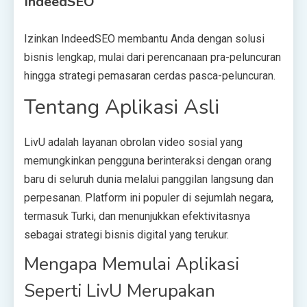
IndeedSEO
Izinkan IndeedSEO membantu Anda dengan solusi
bisnis lengkap, mulai dari perencanaan pra-peluncuran
hingga strategi pemasaran cerdas pasca-peluncuran.
Tentang Aplikasi Asli
LivU adalah layanan obrolan video sosial yang
memungkinkan pengguna berinteraksi dengan orang
baru di seluruh dunia melalui panggilan langsung dan
perpesanan. Platform ini populer di sejumlah negara,
termasuk Turki, dan menunjukkan efektivitasnya
sebagai strategi bisnis digital yang terukur.
Mengapa Memulai Aplikasi
Seperti LivU Merupakan