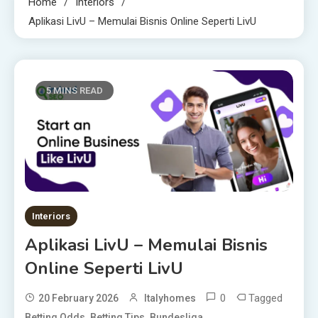
Home
Interiors
Aplikasi LivU – Memulai Bisnis Online Seperti LivU
5 MINS READ
Interiors
Aplikasi LivU – Memulai Bisnis
Online Seperti LivU
0
Tagged
20 February 2026
Italyhomes
,
,
,
Betting Odds
Betting Tips
Bundesliga