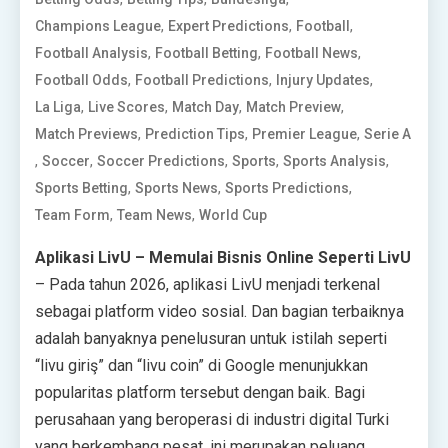
,
,
,
Champions League
Expert Predictions
Football
,
,
,
Football Analysis
Football Betting
Football News
,
,
,
Football Odds
Football Predictions
Injury Updates
,
,
,
,
La Liga
Live Scores
Match Day
Match Preview
,
,
,
Match Previews
Prediction Tips
Premier League
Serie A
,
,
,
,
,
Soccer
Soccer Predictions
Sports
Sports Analysis
,
,
,
Sports Betting
Sports News
Sports Predictions
,
,
Team Form
Team News
World Cup
Aplikasi LivU – Memulai Bisnis Online Seperti LivU
–
Pada tahun 2026, aplikasi LivU menjadi terkenal
sebagai platform video sosial. Dan bagian terbaiknya
adalah banyaknya penelusuran untuk istilah seperti
“livu giriş” dan “livu coin” di Google menunjukkan
popularitas platform tersebut dengan baik. Bagi
perusahaan yang beroperasi di industri digital Turki
yang berkembang pesat, ini merupakan peluang