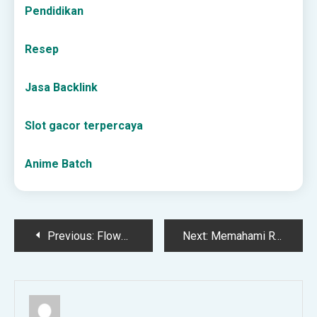
Pendidikan
Resep
Jasa Backlink
Slot gacor terpercaya
Anime Batch
Post
Previous:
Flower Arrangement with Bungain Kamu
Next:
Memahami RTP Live dan Dampaknya untuk Menang
navigation