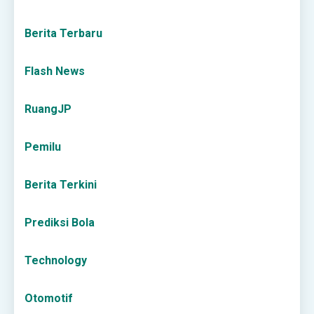
Berita Terbaru
Flash News
RuangJP
Pemilu
Berita Terkini
Prediksi Bola
Technology
Otomotif