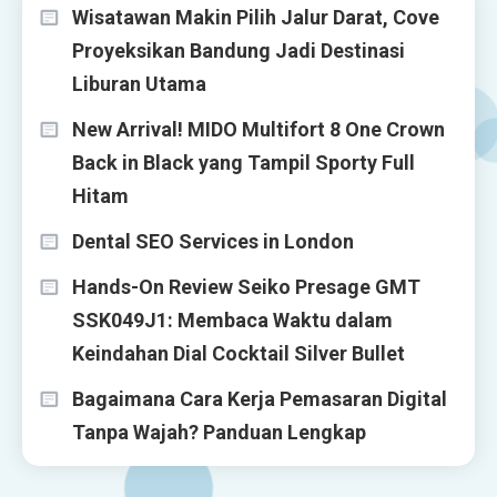
Wisatawan Makin Pilih Jalur Darat, Cove
Proyeksikan Bandung Jadi Destinasi
Liburan Utama
New Arrival! MIDO Multifort 8 One Crown
Back in Black yang Tampil Sporty Full
Hitam
Dental SEO Services in London
Hands-On Review Seiko Presage GMT
SSK049J1: Membaca Waktu dalam
Keindahan Dial Cocktail Silver Bullet
Bagaimana Cara Kerja Pemasaran Digital
Tanpa Wajah? Panduan Lengkap