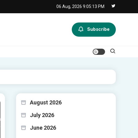
06 Aug, 2026
9:05:14 PM
Subscribe
August 2026
July 2026
June 2026