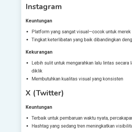
Instagram
Keuntungan
Platform yang sangat visual—cocok untuk merek 
Tingkat keterlibatan yang baik dibandingkan deng
Kekurangan
Lebih sulit untuk mengarahkan lalu lintas secara
diklik
Membutuhkan kualitas visual yang konsisten
X (Twitter)
Keuntungan
Terbaik untuk pembaruan waktu nyata, percakapa
Hashtag yang sedang tren meningkatkan visibilit