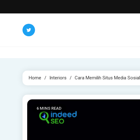
Skip
to
content
Home
Interiors
Cara Memilih Situs Media Sosia
6 MINS READ