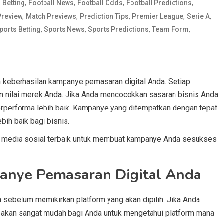
,
,
,
,
 Betting
Football News
Football Odds
Football Predictions
,
,
,
,
,
Preview
Match Previews
Prediction Tips
Premier League
Serie A
,
,
,
,
ports Betting
Sports News
Sports Predictions
Team Form
 keberhasilan kampanye pemasaran digital Anda. Setiap
n nilai merek Anda. Jika Anda mencocokkan sasaran bisnis Anda
erperforma lebih baik. Kampanye yang ditempatkan dengan tepat
bih baik bagi bisnis.
us media sosial terbaik untuk membuat kampanye Anda sesukses
panye Pemasaran Digital Anda
a bahkan sebelum memikirkan platform yang akan dipilih. Jika Anda
, akan sangat mudah bagi Anda untuk mengetahui platform mana