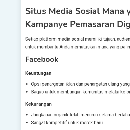
Situs Media Sosial Mana 
Kampanye Pemasaran Digi
Setiap platform media sosial memiliki tujuan, audi
untuk membantu Anda memutuskan mana yang palin
Facebook
Keuntungan
Opsi penargetan iklan dan penargetan ulang yang
Bagus untuk membangun komunitas melalui kel
Kekurangan
Jangkauan organik telah menurun selama bertahu
Sangat kompetitif untuk merek baru