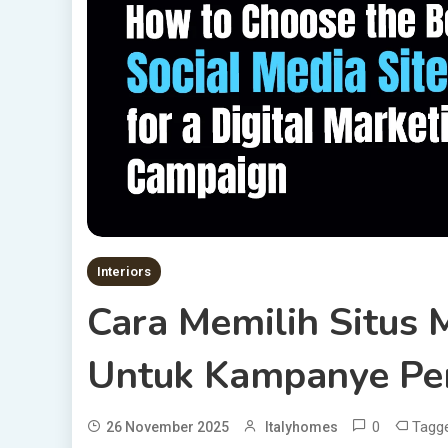
Interiors
Cara Memilih Situs M
Untuk Kampanye Pem
0
Tagg
26 November 2025
Italyhomes