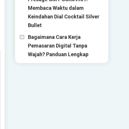
Membaca Waktu dalam
Keindahan Dial Cocktail Silver
Bullet
Bagaimana Cara Kerja
Pemasaran Digital Tanpa
Wajah? Panduan Lengkap