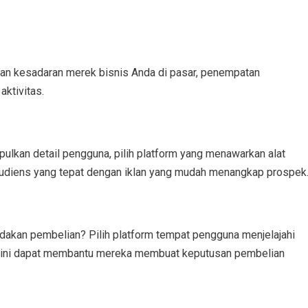
tkan kesadaran merek bisnis Anda di pasar, penempatan
ktivitas.
kan detail pengguna, pilih platform yang menawarkan alat
audiens yang tepat dengan iklan yang mudah menangkap prospek
dakan pembelian? Pilih platform tempat pengguna menjelajahi
al ini dapat membantu mereka membuat keputusan pembelian