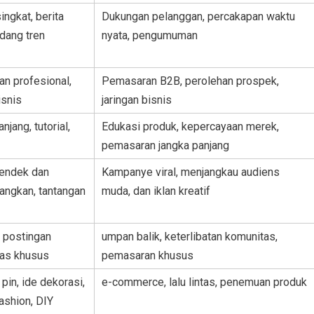
ngkat, berita
Dukungan pelanggan, percakapan waktu
dang tren
nyata, pengumuman
an profesional,
Pemasaran B2B, perolehan prospek,
isnis
jaringan bisnis
njang, tutorial,
Edukasi produk, kepercayaan merek,
pemasaran jangka panjang
endek dan
Kampanye viral, menjangkau audiens
ngkan, tantangan
muda, dan iklan kreatif
, postingan
umpan balik, keterlibatan komunitas,
as khusus
pemasaran khusus
pin, ide dekorasi,
e-commerce, lalu lintas, penemuan produk
ashion, DIY