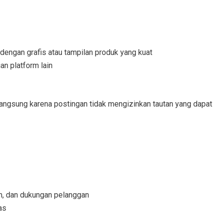
dengan grafis atau tampilan produk yang kuat
an platform lain
 langsung karena postingan tidak mengizinkan tautan yang dapat
n, dan dukungan pelanggan
as