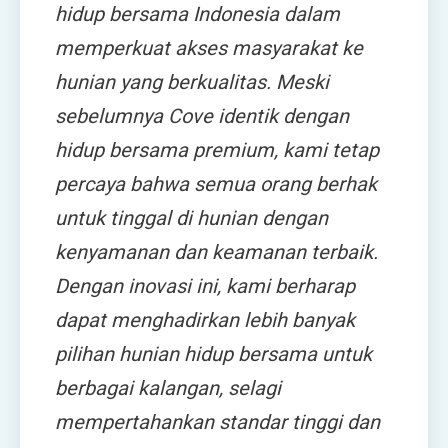
hidup bersama
Indonesia dalam
memperkuat akses masyarakat ke
hunian yang berkualitas. Meski
sebelumnya Cove identik dengan
hidup bersama
premium, kami tetap
percaya bahwa semua orang berhak
untuk tinggal di hunian dengan
kenyamanan dan keamanan terbaik.
Dengan inovasi ini, kami berharap
dapat menghadirkan lebih banyak
pilihan hunian
hidup bersama
untuk
berbagai kalangan, selagi
mempertahankan standar tinggi dan