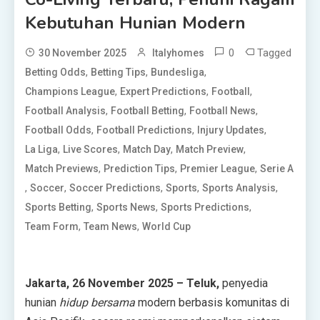
Kebutuhan Hunian Modern
0
Tagged
30 November 2025
Italyhomes
,
,
,
Betting Odds
Betting Tips
Bundesliga
,
,
,
Champions League
Expert Predictions
Football
,
,
,
Football Analysis
Football Betting
Football News
,
,
,
Football Odds
Football Predictions
Injury Updates
,
,
,
,
La Liga
Live Scores
Match Day
Match Preview
,
,
,
Match Previews
Prediction Tips
Premier League
Serie A
,
,
,
,
,
Soccer
Soccer Predictions
Sports
Sports Analysis
,
,
,
Sports Betting
Sports News
Sports Predictions
,
,
Team Form
Team News
World Cup
Jakarta, 26 November 2025 – Teluk,
penyedia
hunian
hidup bersama
modern berbasis komunitas di