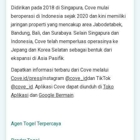
Didirikan pada 2018 di Singapura, Cove mulai
beroperasi di Indonesia sejak 2020 dan kini memiliki
jaringan properti yang mencakup area Jabodetabek,
Bandung, Bali, dan Surabaya. Selain Singapura dan
Indonesia, Cove telah memperluas operasinya ke
Jepang dan Korea Selatan sebagai bentuk dari
ekspansi di Asia Pasifik.
Dapatkan informasi terbaru dari Cove melalui
Cove.id/press
Instagram
@cove_id
dan TikTok
@cove_id
. Aplikasi Cove dapat diunduh di
Toko
Aplikasi
dan
Google Bermain
.
Agen Togel Terpercaya