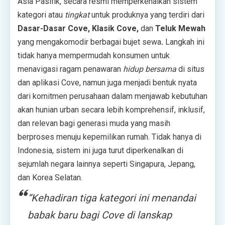
Asia Pasifik, secara resmi memperkenalkan sistem
kategori atau
tingkat
untuk produknya yang terdiri dari
Dasar-Dasar Cove, Klasik Cove,
dan
Teluk Mewah
yang mengakomodir berbagai bujet sewa
.
Langkah ini
tidak hanya mempermudah konsumen untuk
menavigasi ragam penawaran
hidup bersama
di situs
dan aplikasi Cove, namun juga menjadi bentuk nyata
dari komitmen perusahaan dalam menjawab kebutuhan
akan hunian urban secara lebih komprehensif, inklusif,
dan relevan bagi generasi muda yang masih
berproses menuju kepemilikan rumah. Tidak hanya di
Indonesia, sistem ini juga turut diperkenalkan di
sejumlah negara lainnya seperti Singapura, Jepang,
dan Korea Selatan.
“Kehadiran tiga kategori ini menandai
babak baru bagi Cove di lanskap