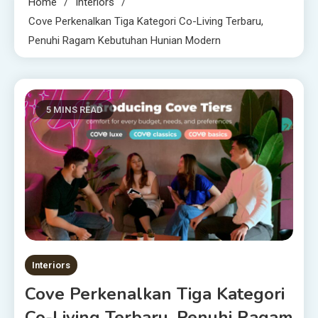
Home
Interiors
Cove Perkenalkan Tiga Kategori Co-Living Terbaru,
Penuhi Ragam Kebutuhan Hunian Modern
5 MINS READ
Interiors
Cove Perkenalkan Tiga Kategori
Co-Living Terbaru, Penuhi Ragam