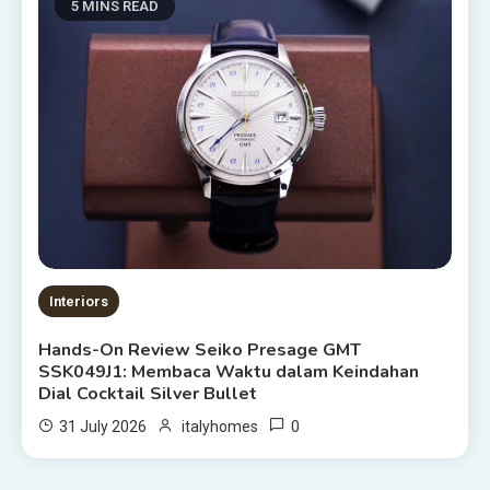
5 MINS READ
Interiors
Hands-On Review Seiko Presage GMT
SSK049J1: Membaca Waktu dalam Keindahan
Dial Cocktail Silver Bullet
0
31 July 2026
italyhomes