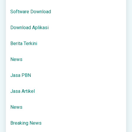
Software Download
Download Aplikasi
Berita Terkini
News
Jasa PBN
Jasa Artikel
News
Breaking News