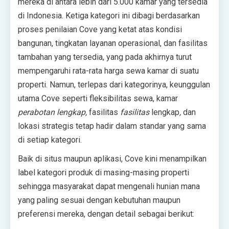
mereka di antara lebih dari 5.000 kamar yang tersedia
di Indonesia. Ketiga kategori ini dibagi berdasarkan
proses penilaian Cove yang ketat atas kondisi
bangunan, tingkatan layanan operasional, dan fasilitas
tambahan yang tersedia, yang pada akhirnya turut
mempengaruhi rata-rata harga sewa kamar di suatu
properti. Namun, terlepas dari kategorinya, keunggulan
utama Cove seperti fleksibilitas sewa, kamar
perabotan lengkap,
fasilitas
fasilitas
lengkap
,
dan
lokasi strategis
tetap hadir dalam standar yang sama
di setiap kategori.
Baik di situs maupun aplikasi, Cove kini menampilkan
label kategori produk di masing-masing properti
sehingga masyarakat dapat mengenali hunian mana
yang paling sesuai dengan kebutuhan maupun
preferensi mereka, dengan detail sebagai berikut: