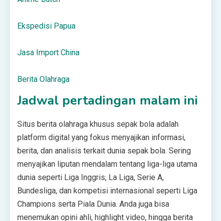
Ekspedisi Papua
Jasa Import China
Berita Olahraga
Jadwal pertadingan malam ini
Situs berita olahraga khusus sepak bola adalah
platform digital yang fokus menyajikan informasi,
berita, dan analisis terkait dunia sepak bola. Sering
menyajikan liputan mendalam tentang liga-liga utama
dunia seperti Liga Inggris, La Liga, Serie A,
Bundesliga, dan kompetisi internasional seperti Liga
Champions serta Piala Dunia. Anda juga bisa
menemukan opini ahli, highlight video, hingga berita