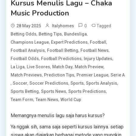
Kursus Menulis Lagu – Chaka
Music Production
0
Tagged
28 May 2025
Italyhomes
,
,
,
Betting Odds
Betting Tips
Bundesliga
,
,
,
Champions League
Expert Predictions
Football
,
,
,
Football Analysis
Football Betting
Football News
,
,
,
Football Odds
Football Predictions
Injury Updates
,
,
,
,
La Liga
Live Scores
Match Day
Match Preview
,
,
,
Match Previews
Prediction Tips
Premier League
Serie A
,
,
,
,
,
Soccer
Soccer Predictions
Sports
Sports Analysis
,
,
,
Sports Betting
Sports News
Sports Predictions
,
,
Team Form
Team News
World Cup
Memangnya menulis lagu saja harus kursus?
Ya nggak sih, sama saja seperti kursus lainnya. setiap
siswa akan diajarkan berbagai metode yang mungkin