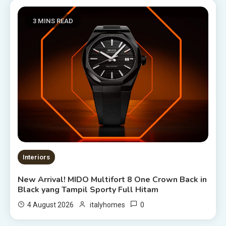
3 MINS READ
Interiors
New Arrival! MIDO Multifort 8 One Crown Back in
Black yang Tampil Sporty Full Hitam
0
4 August 2026
italyhomes