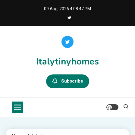
Skip
09 Aug, 2026
4:08:48 PM
to
content
Italytinyhomes
Subscribe