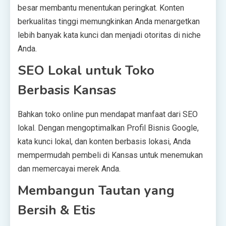
besar membantu menentukan peringkat. Konten
berkualitas tinggi memungkinkan Anda menargetkan
lebih banyak kata kunci dan menjadi otoritas di niche
Anda.
SEO Lokal untuk Toko
Berbasis Kansas
Bahkan toko online pun mendapat manfaat dari SEO
lokal. Dengan mengoptimalkan Profil Bisnis Google,
kata kunci lokal, dan konten berbasis lokasi, Anda
mempermudah pembeli di Kansas untuk menemukan
dan memercayai merek Anda.
Membangun Tautan yang
Bersih & Etis