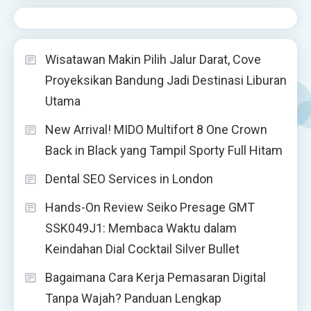
Wisatawan Makin Pilih Jalur Darat, Cove
Proyeksikan Bandung Jadi Destinasi Liburan
Utama
New Arrival! MIDO Multifort 8 One Crown
Back in Black yang Tampil Sporty Full Hitam
Dental SEO Services in London
Hands-On Review Seiko Presage GMT
SSK049J1: Membaca Waktu dalam
Keindahan Dial Cocktail Silver Bullet
Bagaimana Cara Kerja Pemasaran Digital
Tanpa Wajah? Panduan Lengkap