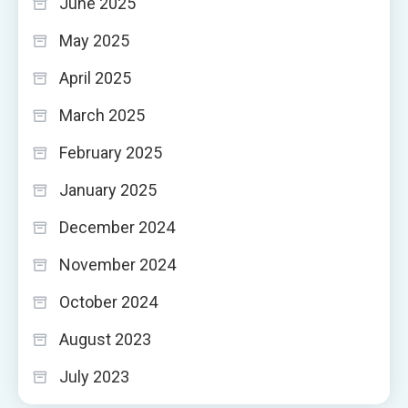
June 2025
May 2025
April 2025
March 2025
February 2025
January 2025
December 2024
November 2024
October 2024
August 2023
July 2023