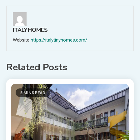
ITALYHOMES
Website
https://italytinyhomes.com/
Related Posts
5 MINS READ