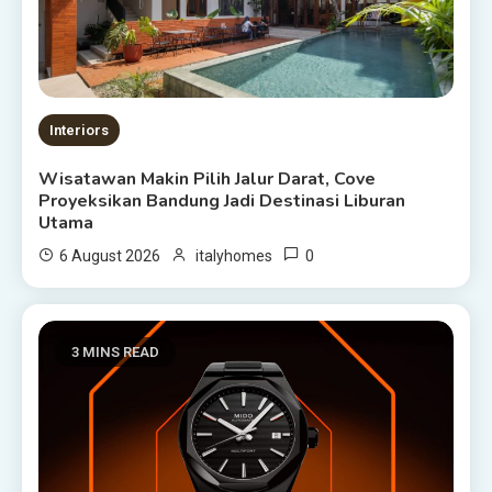
Interiors
Wisatawan Makin Pilih Jalur Darat, Cove
Proyeksikan Bandung Jadi Destinasi Liburan
Utama
0
6 August 2026
italyhomes
3 MINS READ