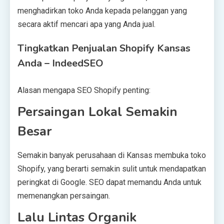
menghadirkan toko Anda kepada pelanggan yang
secara aktif mencari apa yang Anda jual.
Tingkatkan Penjualan Shopify Kansas
Anda – IndeedSEO
Alasan mengapa SEO Shopify penting:
Persaingan Lokal Semakin
Besar
Semakin banyak perusahaan di Kansas membuka toko
Shopify, yang berarti semakin sulit untuk mendapatkan
peringkat di Google. SEO dapat memandu Anda untuk
memenangkan persaingan.
Lalu Lintas Organik