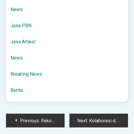
News
Jasa PBN
Jasa Artikel
News
Breaking News
Berita
Post
Previous:
Rekomendasi Area Kost Alternatif untuk Pekerja Jakarta
Next:
Kolaborasi dengan Changjiang Conservation Foundation, Oris Rilis Aquis Date Yangtze Jiangtun Limited Edition
navigation