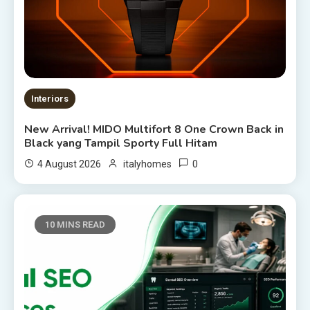
Interiors
New Arrival! MIDO Multifort 8 One Crown Back in
Black yang Tampil Sporty Full Hitam
0
4 August 2026
italyhomes
10 MINS READ