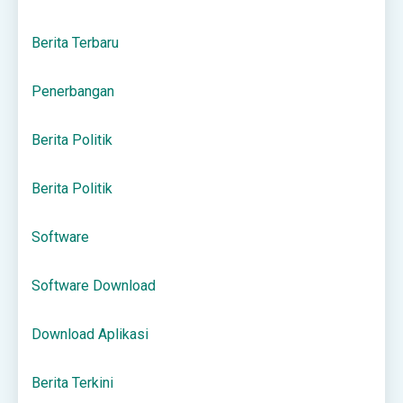
Berita Terbaru
Penerbangan
Berita Politik
Berita Politik
Software
Software Download
Download Aplikasi
Berita Terkini