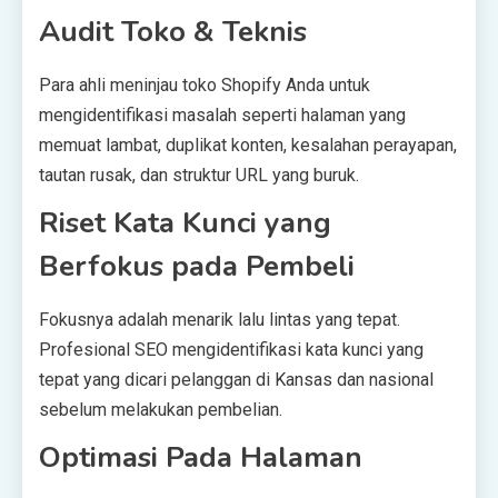
Audit Toko & Teknis
Para ahli meninjau toko Shopify Anda untuk
mengidentifikasi masalah seperti halaman yang
memuat lambat, duplikat konten, kesalahan perayapan,
tautan rusak, dan struktur URL yang buruk.
Riset Kata Kunci yang
Berfokus pada Pembeli
Fokusnya adalah menarik lalu lintas yang tepat.
Profesional SEO mengidentifikasi kata kunci yang
tepat yang dicari pelanggan di Kansas dan nasional
sebelum melakukan pembelian.
Optimasi Pada Halaman