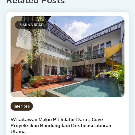
Related Posts
5 MINS READ
Interiors
Wisatawan Makin Pilih Jalur Darat, Cove
Proyeksikan Bandung Jadi Destinasi Liburan
Utama