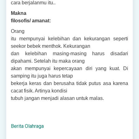
cara berjalanmu itu..
Makna
filosofis/ amanat:
Orang
itu mempunyai kelebihan dan kekurangan seperti
seekor bebek menthok. Kekurangan
dan kelebihan masing-masing harus disadari
dipahami. Setelah itu maka orang
akan mempunyai kepercayaan diri yang kuat. Di
samping itu juga harus tetap
bekerja keras dan berusaha tidak putus asa karena
cacat fisik. Artinya kondisi
tubuh jangan menjadi alasan untuk malas.
Berita Olahraga