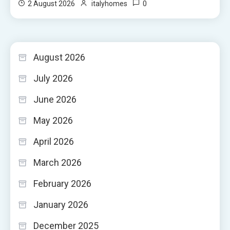
0
2 August 2026
italyhomes
August 2026
July 2026
June 2026
May 2026
April 2026
March 2026
February 2026
January 2026
December 2025