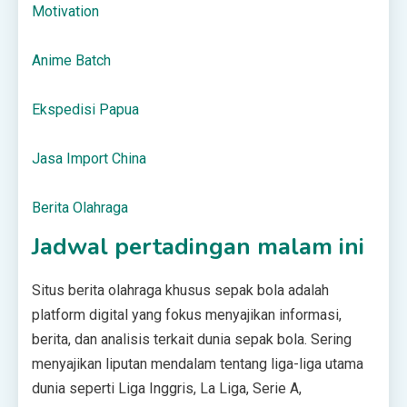
Motivation
Anime Batch
Ekspedisi Papua
Jasa Import China
Berita Olahraga
Jadwal pertadingan malam ini
Situs berita olahraga khusus sepak bola adalah
platform digital yang fokus menyajikan informasi,
berita, dan analisis terkait dunia sepak bola. Sering
menyajikan liputan mendalam tentang liga-liga utama
dunia seperti Liga Inggris, La Liga, Serie A,