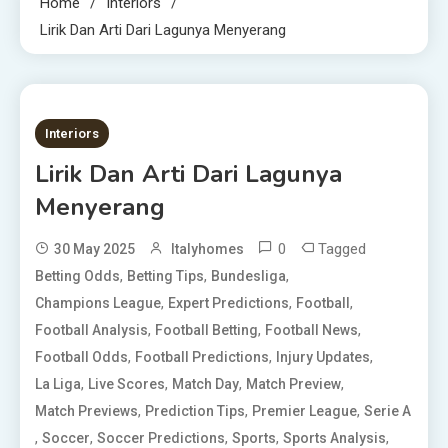
Home
Interiors
Lirik Dan Arti Dari Lagunya Menyerang
1 MIN READ
Interiors
Lirik Dan Arti Dari Lagunya
Menyerang
0
Tagged
30 May 2025
Italyhomes
,
,
,
Betting Odds
Betting Tips
Bundesliga
,
,
,
Champions League
Expert Predictions
Football
,
,
,
Football Analysis
Football Betting
Football News
,
,
,
Football Odds
Football Predictions
Injury Updates
,
,
,
,
La Liga
Live Scores
Match Day
Match Preview
,
,
,
Match Previews
Prediction Tips
Premier League
Serie A
,
,
,
,
,
Soccer
Soccer Predictions
Sports
Sports Analysis