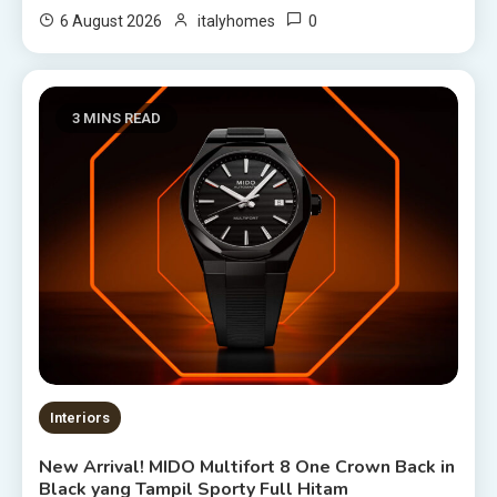
0
6 August 2026
italyhomes
3 MINS READ
Interiors
New Arrival! MIDO Multifort 8 One Crown Back in
Black yang Tampil Sporty Full Hitam