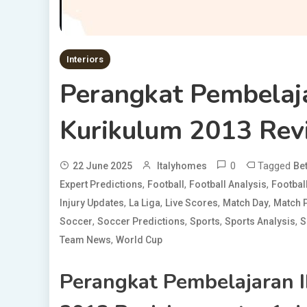
Interiors
Perangkat Pembelaj
Kurikulum 2013 Revi
0
Tagged
22 June 2025
Italyhomes
Be
,
,
,
Expert Predictions
Football
Football Analysis
Football
,
,
,
,
Injury Updates
La Liga
Live Scores
Match Day
Match 
,
,
,
,
Soccer
Soccer Predictions
Sports
Sports Analysis
S
,
Team News
World Cup
Perangkat Pembelajaran 