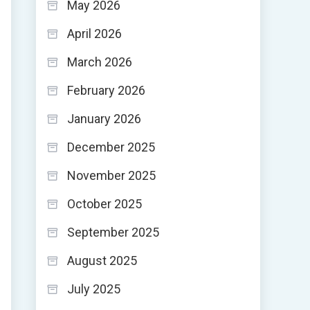
May 2026
April 2026
March 2026
February 2026
January 2026
December 2025
November 2025
October 2025
September 2025
August 2025
July 2025