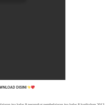
WNLOAD DISINI
ajaran ipa kelas 9 perangkat pembelajaran ipa kelas 8 kurikulum 2013