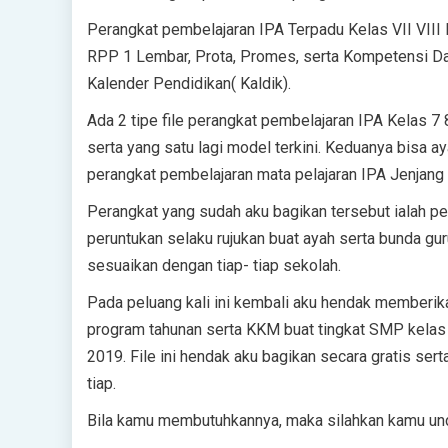
Perangkat pembelajaran IPA Terpadu Kelas VII VIII 
RPP 1 Lembar, Prota, Promes, serta Kompetensi Da
Kalender Pendidikan( Kaldik).
Ada 2 tipe file perangkat pembelajaran IPA Kelas 7
serta yang satu lagi model terkini. Keduanya bisa 
perangkat pembelajaran mata pelajaran IPA Jenjan
Perangkat yang sudah aku bagikan tersebut ialah pe
peruntukan selaku rujukan buat ayah serta bunda gu
sesuaikan dengan tiap- tiap sekolah.
Pada peluang kali ini kembali aku hendak memberika
program tahunan serta KKM buat tingkat SMP kelas 
2019. File ini hendak aku bagikan secara gratis sert
tiap.
Bila kamu membutuhkannya, maka silahkan kamu undu