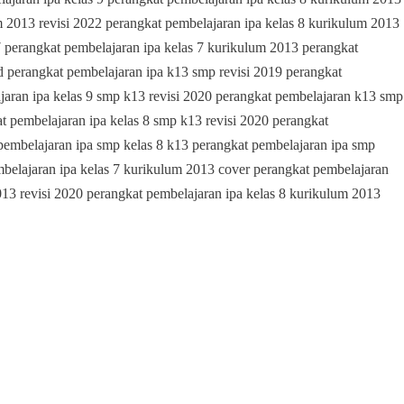
m 2013 revisi 2022 perangkat pembelajaran ipa kelas 8 kurikulum 2013
7 perangkat pembelajaran ipa kelas 7 kurikulum 2013 perangkat
d perangkat pembelajaran ipa k13 smp revisi 2019 perangkat
jaran ipa kelas 9 smp k13 revisi 2020 perangkat pembelajaran k13 smp
t pembelajaran ipa kelas 8 smp k13 revisi 2020 perangkat
 pembelajaran ipa smp kelas 8 k13 perangkat pembelajaran ipa smp
mbelajaran ipa kelas 7 kurikulum 2013 cover perangkat pembelajaran
013 revisi 2020 perangkat pembelajaran ipa kelas 8 kurikulum 2013