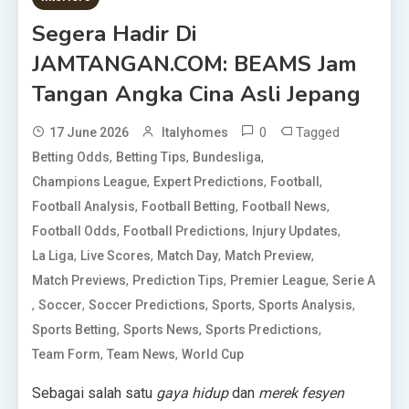
Segera Hadir Di
JAMTANGAN.COM: BEAMS Jam
Tangan Angka Cina Asli Jepang
0
Tagged
17 June 2026
Italyhomes
,
,
,
Betting Odds
Betting Tips
Bundesliga
,
,
,
Champions League
Expert Predictions
Football
,
,
,
Football Analysis
Football Betting
Football News
,
,
,
Football Odds
Football Predictions
Injury Updates
,
,
,
,
La Liga
Live Scores
Match Day
Match Preview
,
,
,
Match Previews
Prediction Tips
Premier League
Serie A
,
,
,
,
,
Soccer
Soccer Predictions
Sports
Sports Analysis
,
,
,
Sports Betting
Sports News
Sports Predictions
,
,
Team Form
Team News
World Cup
Sebagai salah satu
gaya hidup
dan
merek fesyen