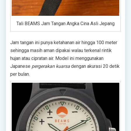
Tali BEAMS Jam Tangan Angka Cina Asli Jepang
Jam tangan ini punya ketahanan air hingga 100 meter
sehingga masih aman dipakai walau terkenal rintik
hujan atau cipratan air. Model ini menggunakan
Japanese
pergerakan kuarsa
dengan akurasi 20 detik
per bulan.