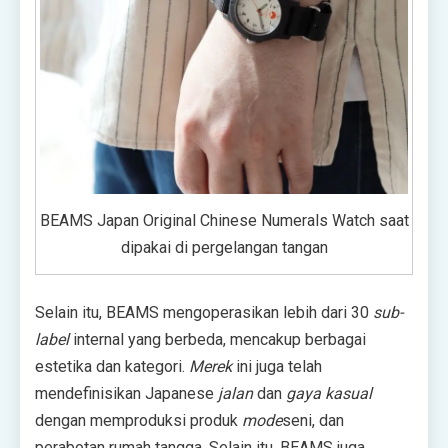
BEAMS Japan Original Chinese Numerals Watch saat
dipakai di pergelangan tangan
Selain itu, BEAMS mengoperasikan lebih dari 30
sub-
label
internal yang berbeda, mencakup berbagai
estetika dan kategori.
Merek
ini juga telah
mendefinisikan Japanese
jalan
dan
gaya kasual
dengan memproduksi produk
mode
seni, dan
perabotan rumah tangga. Selain itu, BEAMS juga