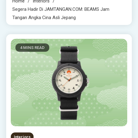
Home
Interiors
Segera Hadir Di JAMTANGAN.COM: BEAMS Jam
Tangan Angka Cina Asli Jepang
4 MINS READ
Interiors