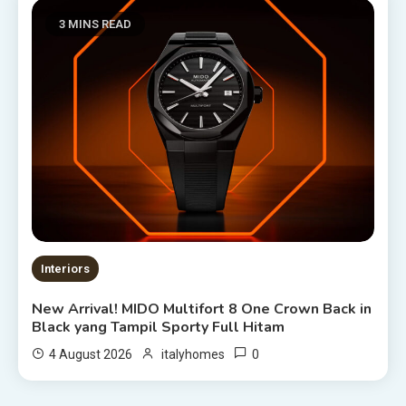
3 MINS READ
Interiors
New Arrival! MIDO Multifort 8 One Crown Back in
Black yang Tampil Sporty Full Hitam
0
4 August 2026
italyhomes