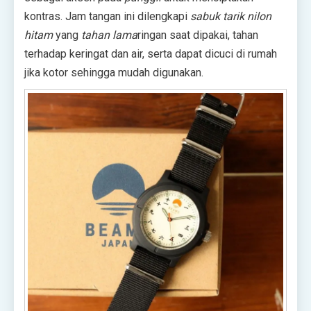
kontras. Jam tangan ini dilengkapi
sabuk tarik nilon
hitam
yang
tahan lama
ringan saat dipakai, tahan
terhadap keringat dan air, serta dapat dicuci di rumah
jika kotor sehingga mudah digunakan.