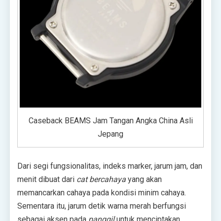
Caseback BEAMS Jam Tangan Angka China Asli
Jepang
Dari segi fungsionalitas, indeks marker, jarum jam, dan
menit dibuat dari
cat bercahaya
yang akan
memancarkan cahaya pada kondisi minim cahaya.
Sementara itu, jarum detik warna merah berfungsi
sebagai aksen pada
panggil
untuk menciptakan