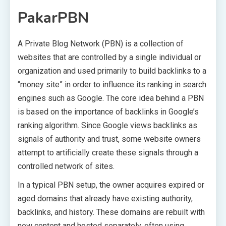
PakarPBN
A Private Blog Network (PBN) is a collection of
websites that are controlled by a single individual or
organization and used primarily to build backlinks to a
“money site” in order to influence its ranking in search
engines such as Google. The core idea behind a PBN
is based on the importance of backlinks in Google’s
ranking algorithm. Since Google views backlinks as
signals of authority and trust, some website owners
attempt to artificially create these signals through a
controlled network of sites.
In a typical PBN setup, the owner acquires expired or
aged domains that already have existing authority,
backlinks, and history. These domains are rebuilt with
new content and hosted separately, often using